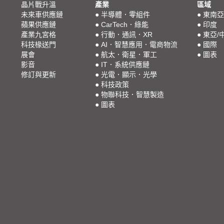
晶片戰升溫
產業
區域
未來車供應鏈
●
半導體．零組件
●
東南亞
蘋果供應鏈
●
CarTech．綠能
●
印度
產業九宮格
●
行動．通訊．XR
●
東亞/
科技椽送門
●
AI．智慧應用．電商物流
●
國際
展會
●
航太．衛星．軍工
●
圖表
影音
●
IT．系統供應鏈
修訂與更新
●
光電．顯示．光學
●
科技政策
●
物聯科技．智慧製造
●
圖表