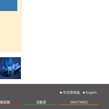
■
中文简体版
■
English
椽經閣
活動家
DIGITIMES