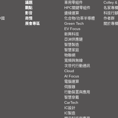
議題
車用零組件
Colley &
觀點
HPC關鍵零組件
名家專
影音
邊緣運算
科技行
中國
商情
化合物/功率半導體
作者群
展會專區
Green Tech
關於專
EV Focus
新興科技
亞洲供應鏈
智慧製造
智慧家庭
物聯網
寬頻與無線
次世代行動通訊
Cloud
AI Focus
電腦運算
伺服器
行動裝置與應用
智慧穿戴
CarTech
IC設計
IC製造