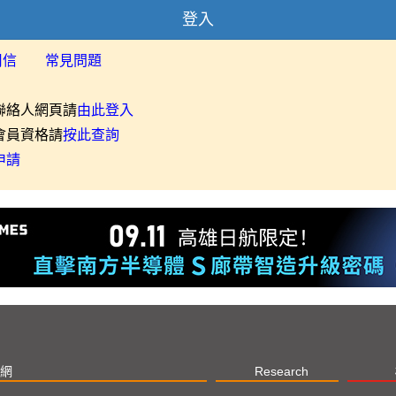
登入
用信
常見問題
聯絡人網頁請
由此登入
會員資格請
按此查詢
申請
網
Research