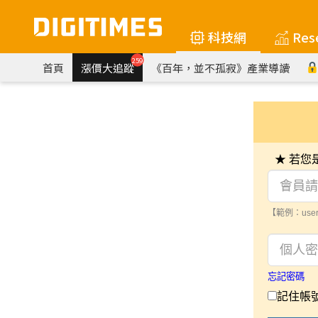
科技網
Res
259
首頁
漲價大追蹤
《百年，並不孤寂》產業導讀
★ 若
【範例：user
忘記密碼
記住帳