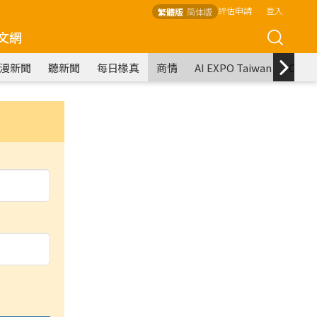
評估申請
登入
繁體版
简体版
文網
漫新聞
聽新聞
每日椽真
商情
AI EXPO Taiwan
COM