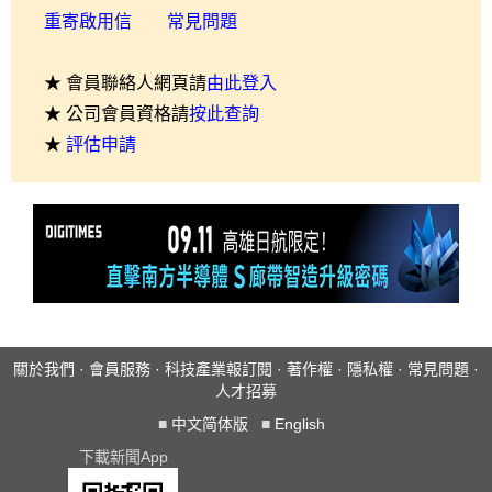
重寄啟用信
常見問題
★ 會員聯絡人網頁請
由此登入
★ 公司會員資格請
按此查詢
★
評估申請
關於我們
·
會員服務
·
科技產業報訂閱
·
著作權
·
隱私權
·
常見問題
·
人才招募
■
中文简体版
■
English
下載新聞App