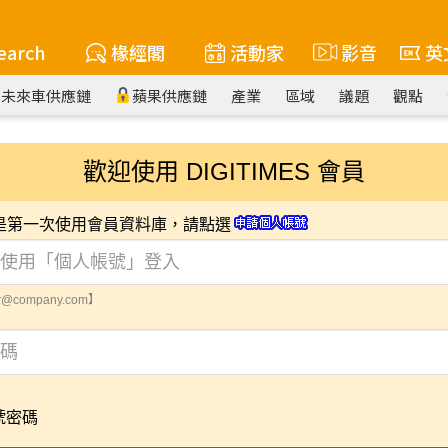
earch
椽經閣
活動家
影音
英
未來車供應鏈
蘋果供應鏈
產業
區域
議題
觀點
歡迎使用 DIGITIMES 會員
您是第一次使用會員資料庫，請點選
@company.com】
號密碼