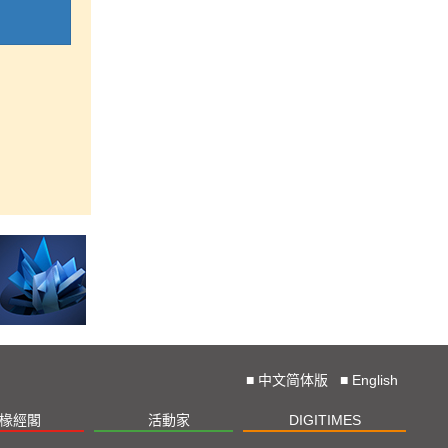
■
中文简体版
■
English
椽經閣
活動家
DIGITIMES