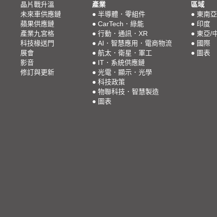
晶片戰升溫
產業
區域
未來車供應鏈
●
半導體．零組件
●
東南亞
蘋果供應鏈
●
CarTech．綠能
●
印度
產業九宮格
●
行動．通訊．XR
●
東亞/
科技椽送門
●
AI．智慧應用．電商物流
●
國際
展會
●
航太．衛星．軍工
●
圖表
影音
●
IT．系統供應鏈
修訂與更新
●
光電．顯示．光學
●
科技政策
●
物聯科技．智慧製造
●
圖表