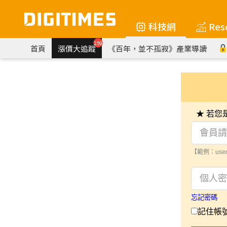
科技網
Res
259
首頁
漲價大追蹤
《百年，並不孤寂》產業導讀
★ 若
【範例：user
忘記密碼
記住帳