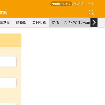
評估申請
登入
繁體版
简体版
文網
漫新聞
聽新聞
每日椽真
商情
AI EXPO Taiwan
COM