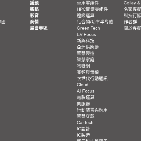
議題
車用零組件
Colley &
觀點
HPC關鍵零組件
名家專
影音
邊緣運算
科技行
中國
商情
化合物/功率半導體
作者群
展會專區
Green Tech
關於專
EV Focus
新興科技
亞洲供應鏈
智慧製造
智慧家庭
物聯網
寬頻與無線
次世代行動通訊
Cloud
AI Focus
電腦運算
伺服器
行動裝置與應用
智慧穿戴
CarTech
IC設計
IC製造