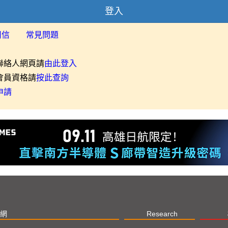
登入
用信
常見問題
聯絡人網頁請
由此登入
會員資格請
按此查詢
申請
網
Research