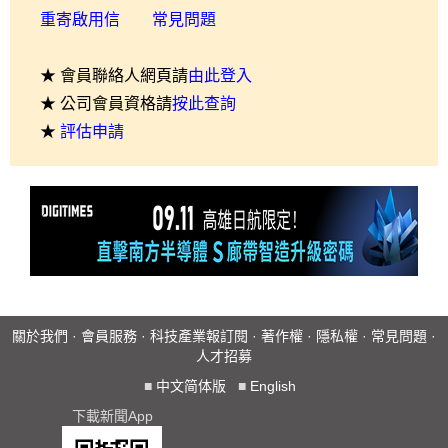
重寄啟用信
常見問題
★ 會員聯絡人網頁請
由此登入
★ 公司會員資格請
按此查詢
★
評估申請
關於我們
·
會員服務
·
科技產業報訂閱
·
著作權
·
隱私權
·
常見問題
·
人才招募
■
中文简体版
■
English
下載新聞App