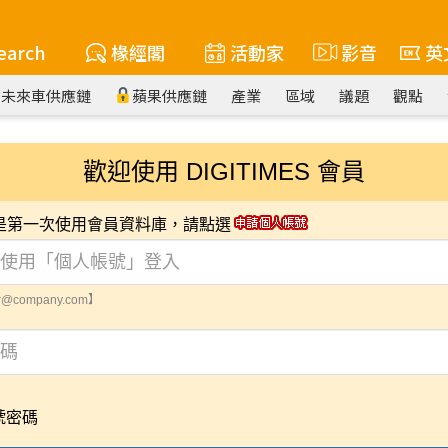
earch
椽經閣
活動家
影音
英
未來車供應鏈
蘋果供應鏈
產業
區域
議題
觀點
歡迎使用 DIGITIMES 會員
您是第一次使用會員資料庫，請點選
@company.com】
號密碼