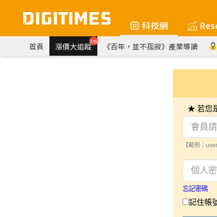
科技網
Res
259
首頁
漲價大追蹤
《百年，並不孤寂》產業導讀
★ 若
【範例：user
忘記密碼
記住帳