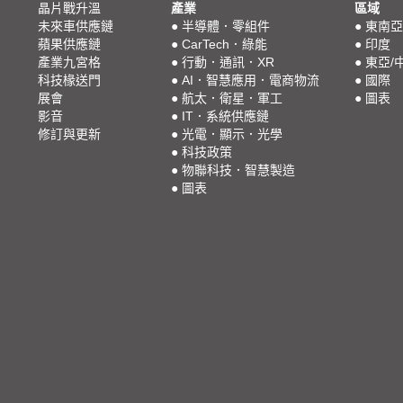
晶片戰升溫
產業
區域
未來車供應鏈
●
半導體．零組件
●
東南亞
蘋果供應鏈
●
CarTech．綠能
●
印度
產業九宮格
●
行動．通訊．XR
●
東亞/
科技椽送門
●
AI．智慧應用．電商物流
●
國際
展會
●
航太．衛星．軍工
●
圖表
影音
●
IT．系統供應鏈
修訂與更新
●
光電．顯示．光學
●
科技政策
●
物聯科技．智慧製造
●
圖表