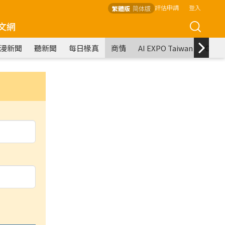
評估申請
登入
繁體版
简体版
文網
漫新聞
聽新聞
每日椽真
商情
AI EXPO Taiwan
COM