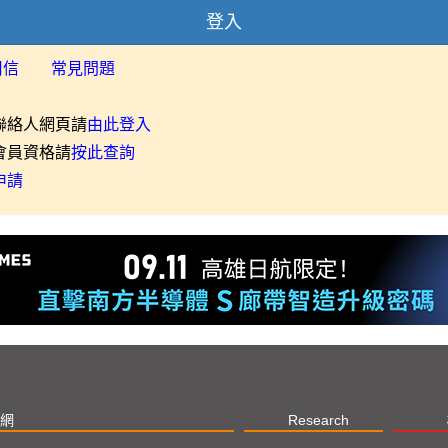
登入
用信
常見問題
聯絡人網頁請
由此登入
會員資格請
按此查詢
申請
網
Research