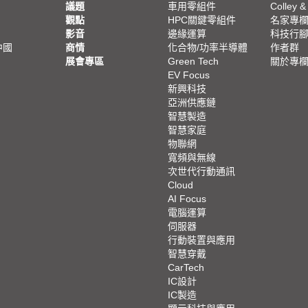
議題
車用零組件
Colley &
觀點
HPC關鍵零組件
名家專
影音
邊緣運算
科技行
中國
商情
化合物/功率半導體
作者群
展會專區
Green Tech
關於專
EV Focus
新興科技
亞洲供應鏈
智慧製造
智慧家庭
物聯網
寬頻與無線
次世代行動通訊
Cloud
AI Focus
電腦運算
伺服器
行動裝置與應用
智慧穿戴
CarTech
IC設計
IC製造