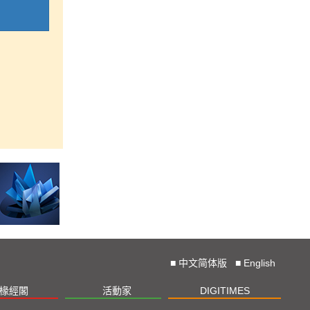
■
中文简体版
■
English
椽經閣
活動家
DIGITIMES