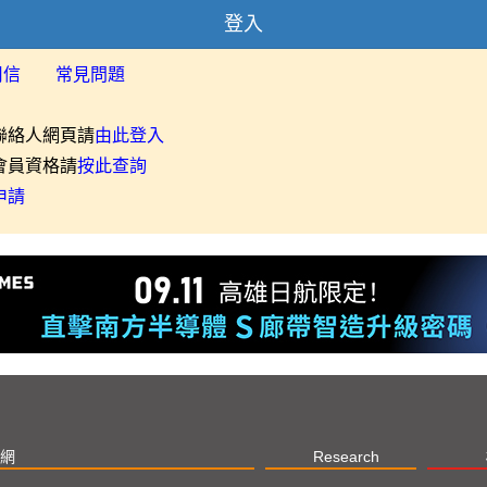
登入
用信
常見問題
聯絡人網頁請
由此登入
會員資格請
按此查詢
申請
網
Research