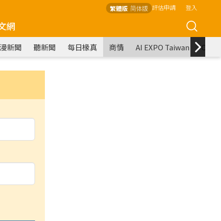
評估申請
登入
繁體版
简体版
文網
漫新聞
聽新聞
每日椽真
商情
AI EXPO Taiwan
COM