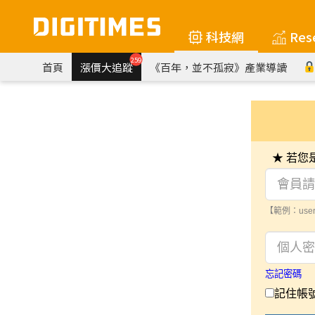
科技網
Res
259
首頁
漲價大追蹤
《百年，並不孤寂》產業導讀
★ 若
【範例：user
忘記密碼
記住帳