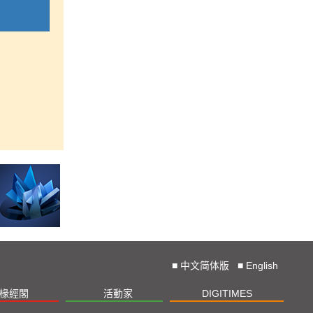
■
中文简体版
■
English
椽經閣
活動家
DIGITIMES