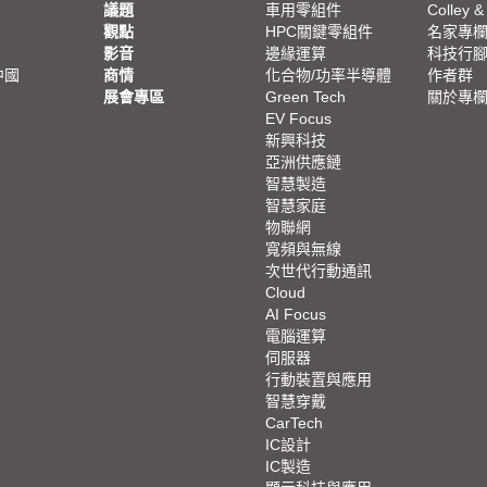
議題
車用零組件
Colley &
觀點
HPC關鍵零組件
名家專
影音
邊緣運算
科技行
中國
商情
化合物/功率半導體
作者群
展會專區
Green Tech
關於專
EV Focus
新興科技
亞洲供應鏈
智慧製造
智慧家庭
物聯網
寬頻與無線
次世代行動通訊
Cloud
AI Focus
電腦運算
伺服器
行動裝置與應用
智慧穿戴
CarTech
IC設計
IC製造