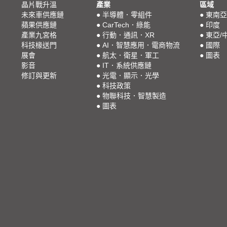
晶片戰升溫
產業
區域
未來車供應鏈
●
半導體．零組件
●
東南亞
蘋果供應鏈
●
CarTech．綠能
●
印度
產業九宮格
●
行動．通訊．XR
●
東亞/
科技椽送門
●
AI．智慧應用．電商物流
●
國際
展會
●
航太．衛星．軍工
●
圖表
影音
●
IT．系統供應鏈
修訂與更新
●
光電．顯示．光學
●
科技政策
●
物聯科技．智慧製造
●
圖表