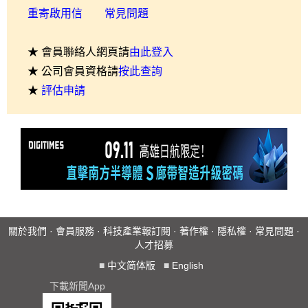
重寄啟用信
常見問題
★ 會員聯絡人網頁請
由此登入
★ 公司會員資格請
按此查詢
★
評估申請
關於我們
·
會員服務
·
科技產業報訂閱
·
著作權
·
隱私權
·
常見問題
·
人才招募
■
中文简体版
■
English
下載新聞App