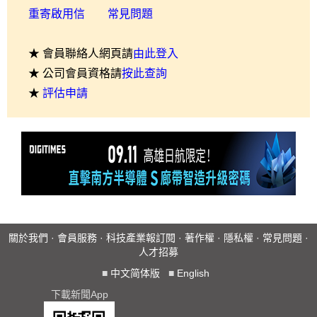
重寄啟用信
常見問題
★ 會員聯絡人網頁請
由此登入
★ 公司會員資格請
按此查詢
★
評估申請
關於我們
·
會員服務
·
科技產業報訂閱
·
著作權
·
隱私權
·
常見問題
·
人才招募
■
中文简体版
■
English
下載新聞App