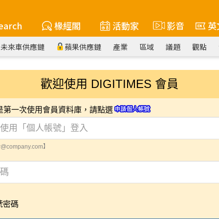
earch
椽經閣
活動家
影音
英
未來車供應鏈
蘋果供應鏈
產業
區域
議題
觀點
歡迎使用 DIGITIMES 會員
您是第一次使用會員資料庫，請點選
@company.com】
號密碼