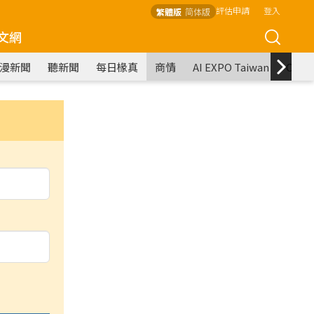
評估申請
登入
繁體版
简体版
文網
漫新聞
聽新聞
每日椽真
商情
AI EXPO Taiwan
COM