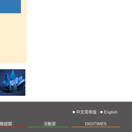
■
中文简体版
■
English
椽經閣
活動家
DIGITIMES