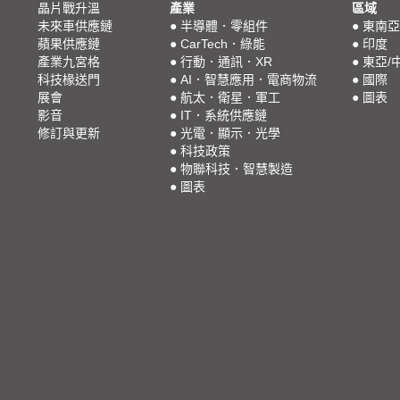
晶片戰升溫
產業
區域
未來車供應鏈
●
半導體．零組件
●
東南亞
蘋果供應鏈
●
CarTech．綠能
●
印度
產業九宮格
●
行動．通訊．XR
●
東亞/
科技椽送門
●
AI．智慧應用．電商物流
●
國際
展會
●
航太．衛星．軍工
●
圖表
影音
●
IT．系統供應鏈
修訂與更新
●
光電．顯示．光學
●
科技政策
●
物聯科技．智慧製造
●
圖表