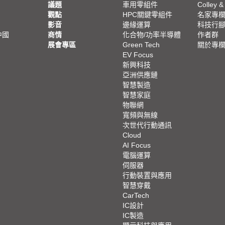
議題
車用零組件
Colley &
觀點
HPC關鍵零組件
名家專
影音
邊緣運算
科技行
中國
商情
化合物/功率半導體
作者群
展會專區
Green Tech
關於專
EV Focus
新興科技
亞洲供應鏈
智慧製造
智慧家庭
物聯網
寬頻與無線
次世代行動通訊
Cloud
AI Focus
電腦運算
伺服器
行動裝置與應用
智慧穿戴
CarTech
IC設計
IC製造