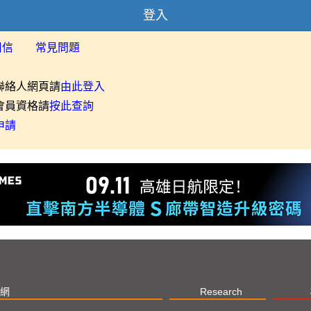
登入
用信
常見問題
聯絡人網頁請
由此登入
會員資格請
按此查詢
申請
網
Research