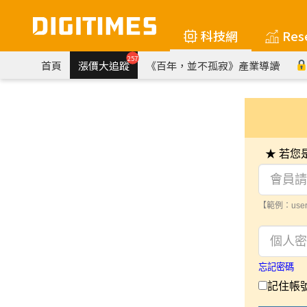
科技網
Res
257
首頁
漲價大追蹤
《百年，並不孤寂》產業導讀
★ 若
【範例：user
忘記密碼
記住帳