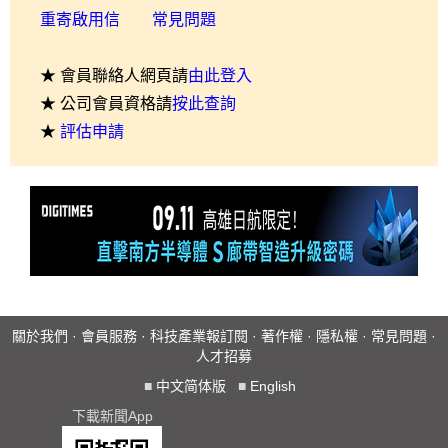
重寄啟用信
常見問題
★ 會員聯絡人網頁請
由此登入
★ 公司會員資格請
按此查詢
★
評估申請
關於我們
·
會員服務
·
科技產業報訂閱
·
著作權
·
隱私權
·
常見問題
·
人才招募
■
中文简体版
■
English
下載新聞App