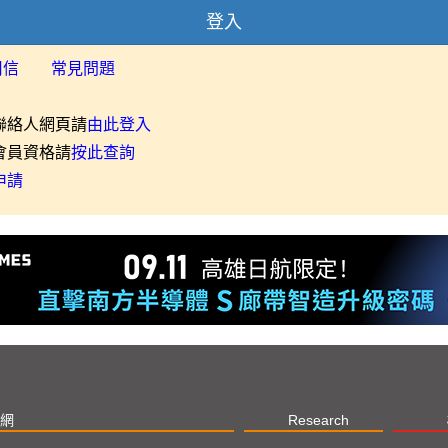
登入
用信
常見問題
聯絡人網頁請
由此登入
會員資格請
按此查詢
申請
網
Research