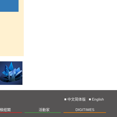
■
中文简体版
■
English
椽經閣
活動家
DIGITIMES