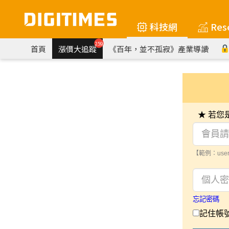
科技網
Res
259
首頁
漲價大追蹤
《百年，並不孤寂》產業導讀
★ 若
【範例：user
忘記密碼
記住帳