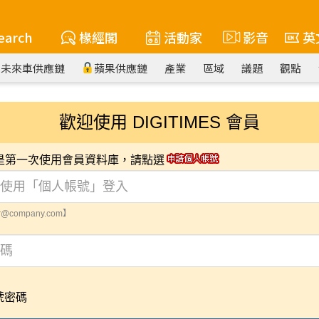
earch
椽經閣
活動家
影音
英
未來車供應鏈
蘋果供應鏈
產業
區域
議題
觀點
歡迎使用 DIGITIMES 會員
您是第一次使用會員資料庫，請點選
@company.com】
號密碼