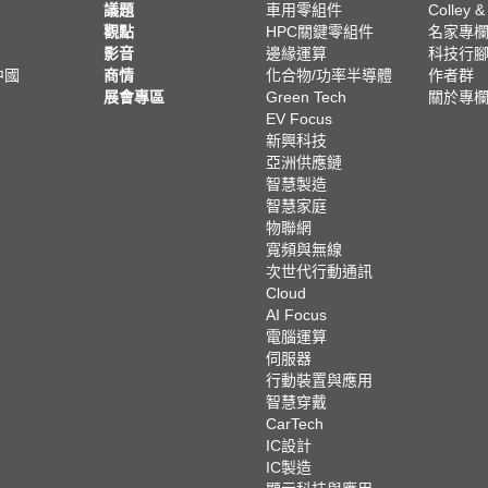
議題
車用零組件
Colley &
觀點
HPC關鍵零組件
名家專
影音
邊緣運算
科技行
中國
商情
化合物/功率半導體
作者群
展會專區
Green Tech
關於專
EV Focus
新興科技
亞洲供應鏈
智慧製造
智慧家庭
物聯網
寬頻與無線
次世代行動通訊
Cloud
AI Focus
電腦運算
伺服器
行動裝置與應用
智慧穿戴
CarTech
IC設計
IC製造