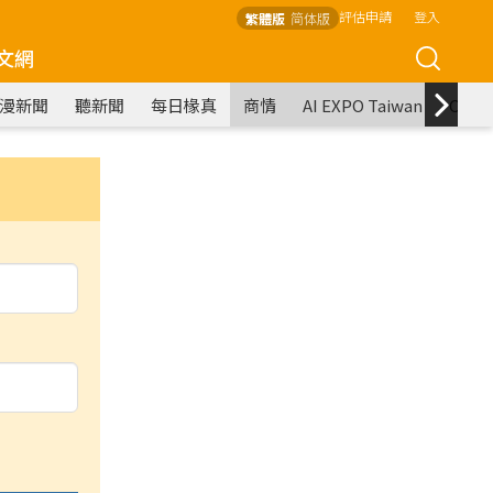
評估申請
登入
繁體版
简体版
文網
漫新聞
聽新聞
每日椽真
商情
AI EXPO Taiwan
COM