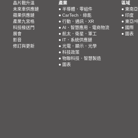
晶片戰升溫
產業
區域
未來車供應鏈
●
半導體．零組件
●
東南亞
蘋果供應鏈
●
CarTech．綠能
●
印度
產業九宮格
●
行動．通訊．XR
●
東亞/
科技椽送門
●
AI．智慧應用．電商物流
●
國際
展會
●
航太．衛星．軍工
●
圖表
影音
●
IT．系統供應鏈
修訂與更新
●
光電．顯示．光學
●
科技政策
●
物聯科技．智慧製造
●
圖表