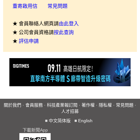
重寄啟用信
常見問題
★ 會員聯絡人網頁請
由此登入
★ 公司會員資格請
按此查詢
★
評估申請
關於我們
·
會員服務
·
科技產業報訂閱
·
著作權
·
隱私權
·
常見問題
·
人才招募
■
中文简体版
■
English
下載新聞App