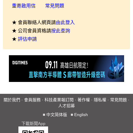
重寄啟用信
常見問題
★ 會員聯絡人網頁請
由此登入
★ 公司會員資格請
按此查詢
★
評估申請
關於我們
·
會員服務
·
科技產業報訂閱
·
著作權
·
隱私權
·
常見問題
·
人才招募
■
中文简体版
■
English
下載新聞App