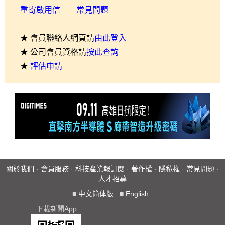
重寄啟用信
常見問題
★ 會員聯絡人網頁請
由此登入
★ 公司會員資格請
按此查詢
★
評估申請
關於我們
·
會員服務
·
科技產業報訂閱
·
著作權
·
隱私權
·
常見問題
·
人才招募
■
中文简体版
■
English
下載新聞App