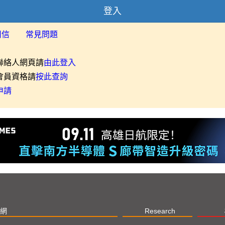
登入
用信
常見問題
聯絡人網頁請
由此登入
會員資格請
按此查詢
申請
網
Research