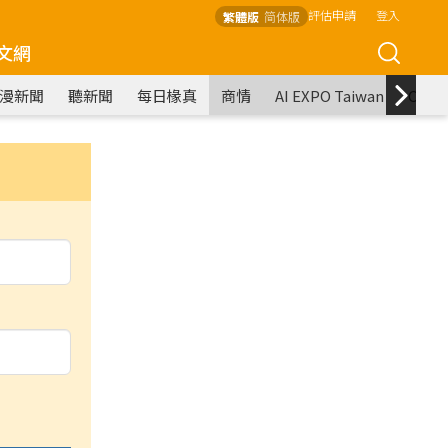
評估申請
登入
繁體版
简体版
文網
漫新聞
聽新聞
每日椽真
商情
AI EXPO Taiwan
COM