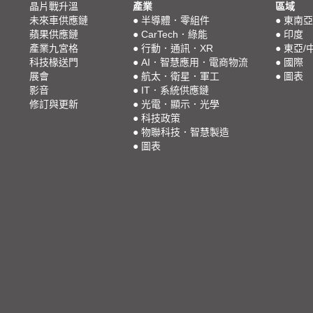
晶片戰升溫
產業
區域
未來車供應鏈
●
半導體．零組件
●
東南亞
蘋果供應鏈
●
CarTech．綠能
●
印度
產業九宮格
●
行動．通訊．XR
●
東亞/
科技椽送門
●
AI．智慧應用．電商物流
●
國際
展會
●
航太．衛星．軍工
●
圖表
影音
●
IT．系統供應鏈
修訂與更新
●
光電．顯示．光學
●
科技政策
●
物聯科技．智慧製造
●
圖表