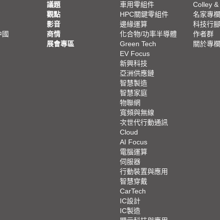
議題
車用零組件
Colley &
觀點
HPC關鍵零組件
名家專
影音
邊緣運算
科技行
中國
商情
化合物/功率半導體
作者群
展會專區
Green Tech
關於專
EV Focus
新興科技
亞洲供應鏈
智慧製造
智慧家庭
物聯網
寬頻與無線
次世代行動通訊
Cloud
AI Focus
電腦運算
伺服器
行動裝置與應用
智慧穿戴
CarTech
IC設計
IC製造