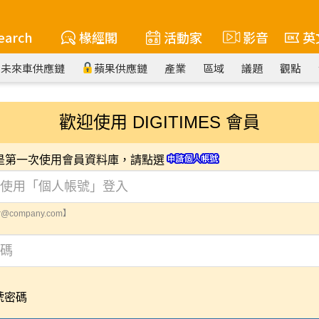
earch
椽經閣
活動家
影音
英
未來車供應鏈
蘋果供應鏈
產業
區域
議題
觀點
歡迎使用 DIGITIMES 會員
您是第一次使用會員資料庫，請點選
@company.com】
號密碼