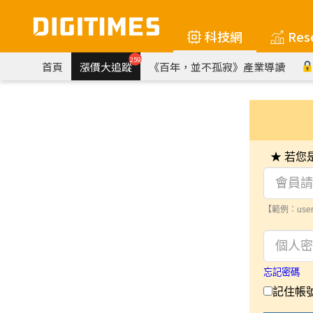
科技網
Res
259
首頁
漲價大追蹤
《百年，並不孤寂》產業導讀
★ 若
【範例：user
忘記密碼
記住帳