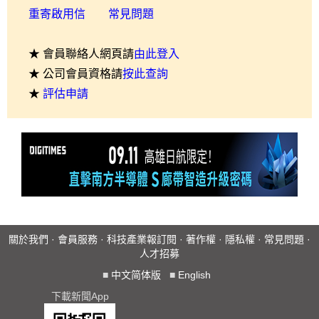
重寄啟用信
常見問題
★ 會員聯絡人網頁請
由此登入
★ 公司會員資格請
按此查詢
★
評估申請
關於我們
·
會員服務
·
科技產業報訂閱
·
著作權
·
隱私權
·
常見問題
·
人才招募
■
中文简体版
■
English
下載新聞App