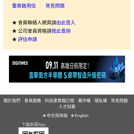
重寄啟用信
常見問題
★ 會員聯絡人網頁請
由此登入
★ 公司會員資格請
按此查詢
★
評估申請
關於我們
·
會員服務
·
科技產業報訂閱
·
著作權
·
隱私權
·
常見問題
·
人才招募
■
中文简体版
■
English
下載新聞App