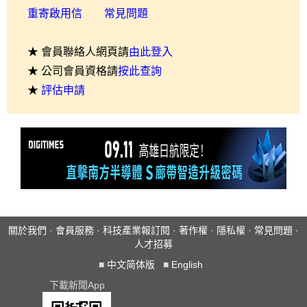
重寄啟用信
常見問題
★ 會員聯絡人網頁請
由此登入
★ 公司會員資格請
按此查詢
★
評估申請
關於我們
·
會員服務
·
科技產業報訂閱
·
著作權
·
隱私權
·
常見問題
·
人才招募
■
中文简体版
■
English
下載新聞App