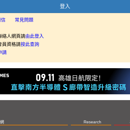
登入
用信
常見問題
聯絡人網頁請
由此登入
會員資格請
按此查詢
申請
網
Research