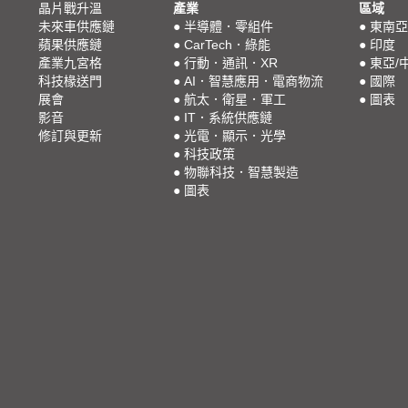
晶片戰升溫
產業
區域
未來車供應鏈
●
半導體．零組件
●
東南亞
蘋果供應鏈
●
CarTech．綠能
●
印度
產業九宮格
●
行動．通訊．XR
●
東亞/
科技椽送門
●
AI．智慧應用．電商物流
●
國際
展會
●
航太．衛星．軍工
●
圖表
影音
●
IT．系統供應鏈
修訂與更新
●
光電．顯示．光學
●
科技政策
●
物聯科技．智慧製造
●
圖表