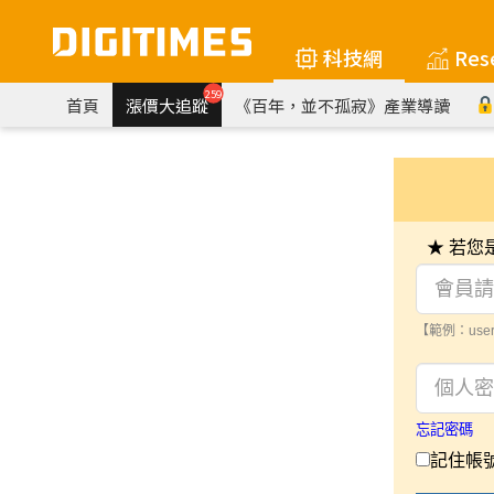
科技網
Res
259
首頁
漲價大追蹤
《百年，並不孤寂》產業導讀
★ 若
【範例：user
忘記密碼
記住帳