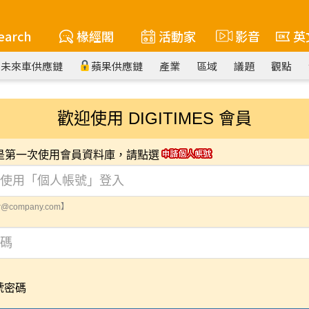
earch
椽經閣
活動家
影音
英
未來車供應鏈
蘋果供應鏈
產業
區域
議題
觀點
歡迎使用 DIGITIMES 會員
您是第一次使用會員資料庫，請點選
@company.com】
號密碼