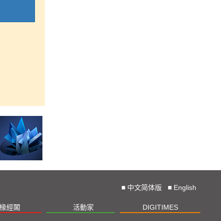
■
中文简体版
■
English
椽經閣
活動家
DIGITIMES