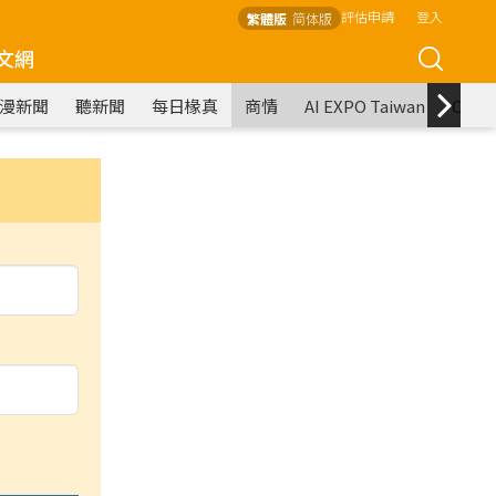
評估申請
登入
繁體版
简体版
文網
漫新聞
聽新聞
每日椽真
商情
AI EXPO Taiwan
COM