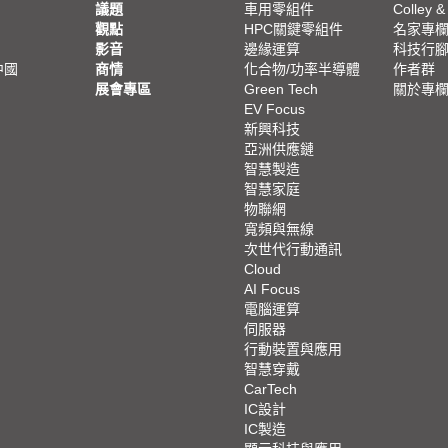
議題
車用零組件
Colley &
觀點
HPC關鍵零組件
名家專
影音
邊緣運算
科技行
中國
商情
化合物/功率半導體
作者群
展會專區
Green Tech
關於專
EV Focus
新興科技
亞洲供應鏈
智慧製造
智慧家庭
物聯網
寬頻與無線
次世代行動通訊
Cloud
AI Focus
電腦運算
伺服器
行動裝置與應用
智慧穿戴
CarTech
IC設計
IC製造