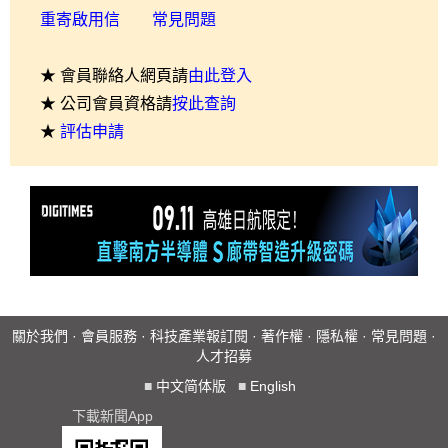
重寄啟用信
常見問題
★ 會員聯絡人網頁請
由此登入
★ 公司會員資格請
按此查詢
★
評估申請
關於我們
·
會員服務
·
科技產業報訂閱
·
著作權
·
隱私權
·
常見問題
·
人才招募
■
中文简体版
■
English
下載新聞App