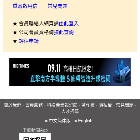
重寄啟用信
常見問題
★ 會員聯絡人網頁請
由此登入
★ 公司會員資格請
按此查詢
★
評估申請
關於我們
·
會員服務
·
科技產業報訂閱
·
著作權
·
隱私權
·
常見問題
·
人才招募
■
中文简体版
■
English
下載新聞App