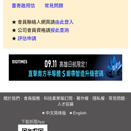
重寄啟用信
常見問題
★ 會員聯絡人網頁請
由此登入
★ 公司會員資格請
按此查詢
★
評估申請
關於我們
·
會員服務
·
科技產業報訂閱
·
著作權
·
隱私權
·
常見問題
·
人才招募
■
中文简体版
■
English
下載新聞App