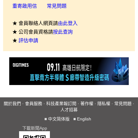
重寄啟用信
常見問題
★ 會員聯絡人網頁請
由此登入
★ 公司會員資格請
按此查詢
★
評估申請
關於我們
·
會員服務
·
科技產業報訂閱
·
著作權
·
隱私權
·
常見問題
·
人才招募
■
中文简体版
■
English
下載新聞App