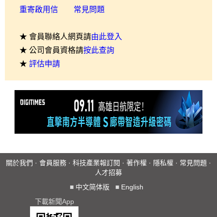
重寄啟用信
常見問題
★ 會員聯絡人網頁請
由此登入
★ 公司會員資格請
按此查詢
★
評估申請
關於我們
·
會員服務
·
科技產業報訂閱
·
著作權
·
隱私權
·
常見問題
·
人才招募
■
中文简体版
■
English
下載新聞App