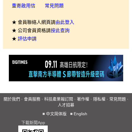
重寄啟用信
常見問題
★ 會員聯絡人網頁請
由此登入
★ 公司會員資格請
按此查詢
★
評估申請
關於我們
·
會員服務
·
科技產業報訂閱
·
著作權
·
隱私權
·
常見問題
·
人才招募
■
中文简体版
■
English
下載新聞App