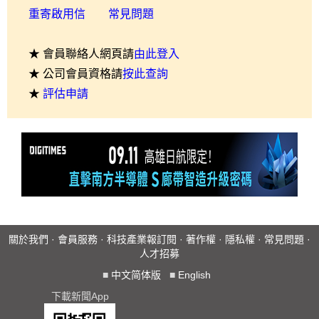
重寄啟用信
常見問題
★ 會員聯絡人網頁請
由此登入
★ 公司會員資格請
按此查詢
★
評估申請
關於我們
·
會員服務
·
科技產業報訂閱
·
著作權
·
隱私權
·
常見問題
·
人才招募
■
中文简体版
■
English
下載新聞App