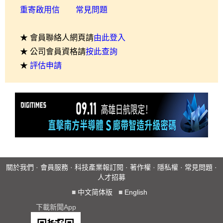
重寄啟用信
常見問題
★ 會員聯絡人網頁請
由此登入
★ 公司會員資格請
按此查詢
★
評估申請
關於我們
·
會員服務
·
科技產業報訂閱
·
著作權
·
隱私權
·
常見問題
·
人才招募
■
中文简体版
■
English
下載新聞App