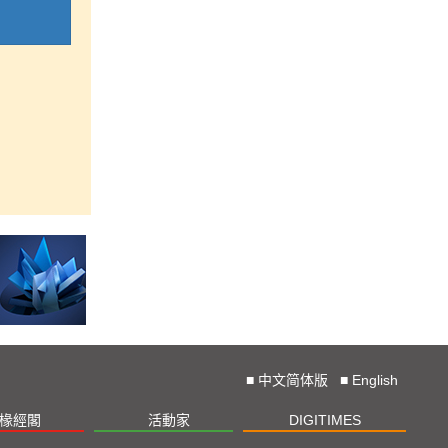
■
中文简体版
■
English
椽經閣
活動家
DIGITIMES