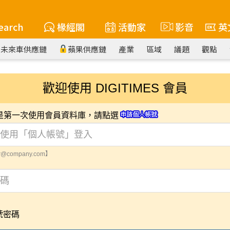
earch
椽經閣
活動家
影音
英
未來車供應鏈
蘋果供應鏈
產業
區域
議題
觀點
歡迎使用 DIGITIMES 會員
您是第一次使用會員資料庫，請點選
@company.com】
號密碼