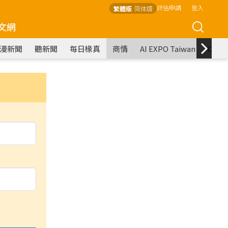
評估申請
登入
繁體版
简体版
文網
漫新聞
聽新聞
每日椽真
商情
AI EXPO Taiwan
COM