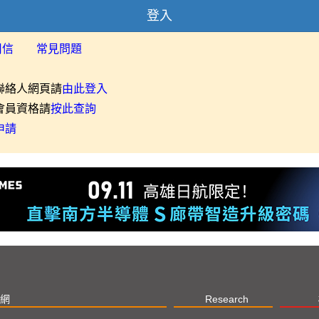
登入
用信
常見問題
聯絡人網頁請
由此登入
會員資格請
按此查詢
申請
網
Research