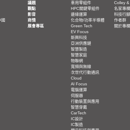
議題
車用零組件
Colley &
觀點
HPC關鍵零組件
名家專
影音
邊緣運算
科技行
中國
商情
化合物/功率半導體
作者群
展會專區
Green Tech
關於專
EV Focus
新興科技
亞洲供應鏈
智慧製造
智慧家庭
物聯網
寬頻與無線
次世代行動通訊
Cloud
AI Focus
電腦運算
伺服器
行動裝置與應用
智慧穿戴
CarTech
IC設計
IC製造