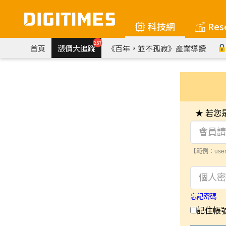
科技網
Res
257
首頁
漲價大追蹤
《百年，並不孤寂》產業導讀
★ 若
【範例：user
忘記密碼
記住帳