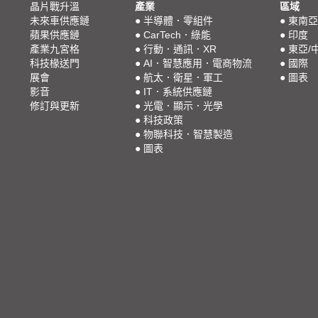
晶片戰升溫
產業
區域
未來車供應鏈
●
半導體．零組件
●
東南亞
蘋果供應鏈
●
CarTech．綠能
●
印度
產業九宮格
●
行動．通訊．XR
●
東亞/
科技椽送門
●
AI．智慧應用．電商物流
●
國際
展會
●
航太．衛星．軍工
●
圖表
影音
●
IT．系統供應鏈
修訂與更新
●
光電．顯示．光學
●
科技政策
●
物聯科技．智慧製造
●
圖表