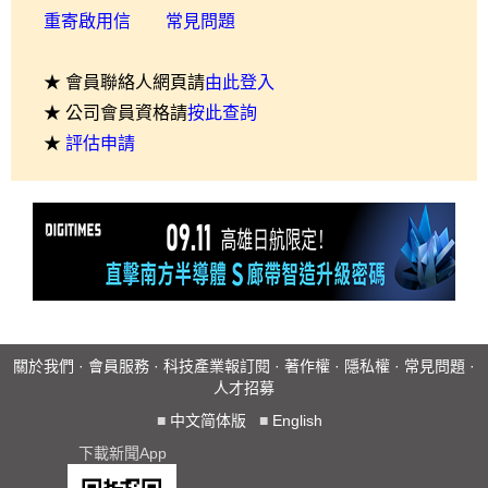
重寄啟用信
常見問題
★ 會員聯絡人網頁請
由此登入
★ 公司會員資格請
按此查詢
★
評估申請
關於我們
·
會員服務
·
科技產業報訂閱
·
著作權
·
隱私權
·
常見問題
·
人才招募
■
中文简体版
■
English
下載新聞App