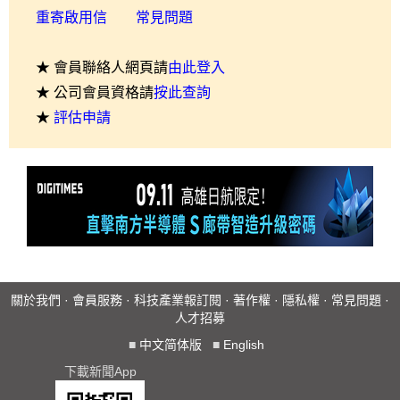
重寄啟用信
常見問題
★ 會員聯絡人網頁請
由此登入
★ 公司會員資格請
按此查詢
★
評估申請
關於我們
·
會員服務
·
科技產業報訂閱
·
著作權
·
隱私權
·
常見問題
·
人才招募
■
中文简体版
■
English
下載新聞App