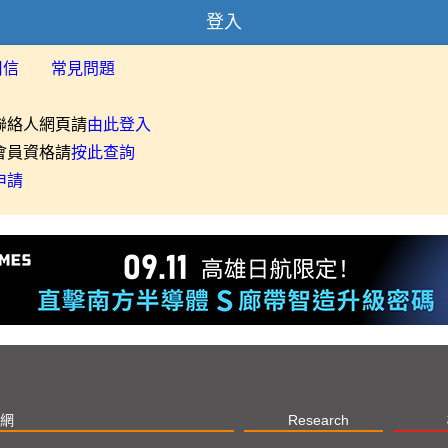
登入
用信
常見問題
聯絡人網頁請
由此登入
會員資格請
按此查詢
申請
網
Research