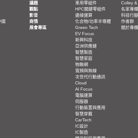
議題
車用零組件
Colley &
觀點
HPC關鍵零組件
名家專
影音
邊緣運算
科技行
中國
商情
化合物/功率半導體
作者群
展會專區
Green Tech
關於專
EV Focus
新興科技
亞洲供應鏈
智慧製造
智慧家庭
物聯網
寬頻與無線
次世代行動通訊
Cloud
AI Focus
電腦運算
伺服器
行動裝置與應用
智慧穿戴
CarTech
IC設計
IC製造