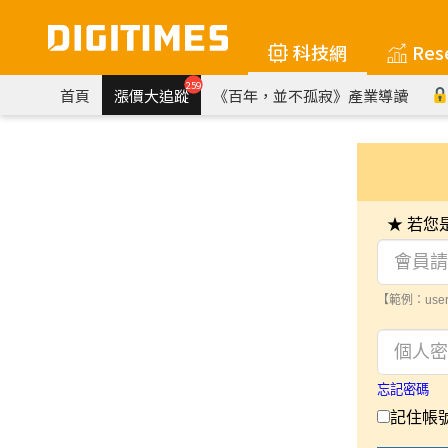
科技網
Res
259
首頁
漲價大追蹤
《百年，並不孤寂》產業導讀
★ 若
【範例：user
忘記密碼
記住帳