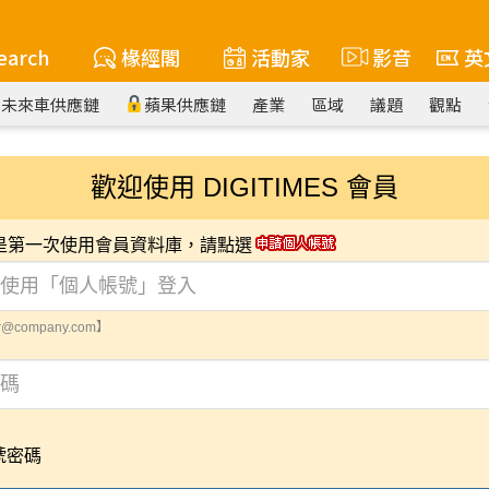
earch
椽經閣
活動家
影音
英
未來車供應鏈
蘋果供應鏈
產業
區域
議題
觀點
歡迎使用 DIGITIMES 會員
您是第一次使用會員資料庫，請點選
@company.com】
號密碼