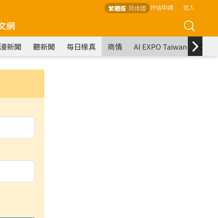
評估申請
登入
繁體版
简体版
文網
漫新聞
聽新聞
每日椽真
商情
AI EXPO Taiwan
COM