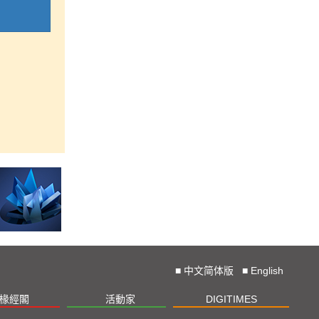
■
中文简体版
■
English
椽經閣
活動家
DIGITIMES