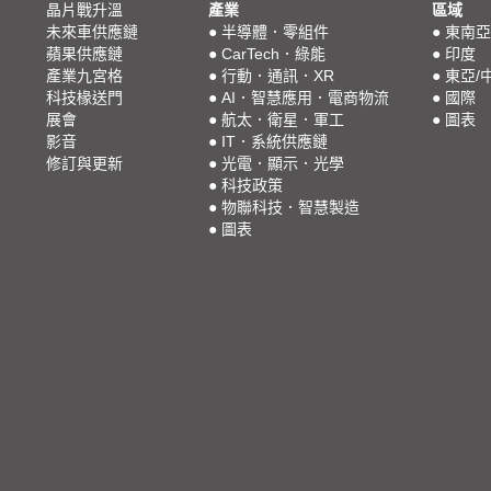
晶片戰升溫
產業
區域
未來車供應鏈
●
半導體．零組件
●
東南亞
蘋果供應鏈
●
CarTech．綠能
●
印度
產業九宮格
●
行動．通訊．XR
●
東亞/
科技椽送門
●
AI．智慧應用．電商物流
●
國際
展會
●
航太．衛星．軍工
●
圖表
影音
●
IT．系統供應鏈
修訂與更新
●
光電．顯示．光學
●
科技政策
●
物聯科技．智慧製造
●
圖表