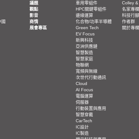
議題
車用零組件
Colley &
觀點
HPC關鍵零組件
名家專
影音
邊緣運算
科技行
中國
商情
化合物/功率半導體
作者群
展會專區
Green Tech
關於專
EV Focus
新興科技
亞洲供應鏈
智慧製造
智慧家庭
物聯網
寬頻與無線
次世代行動通訊
Cloud
AI Focus
電腦運算
伺服器
行動裝置與應用
智慧穿戴
CarTech
IC設計
IC製造