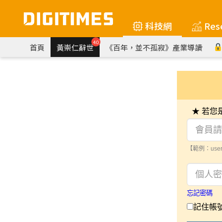
科技網
Res
40
首頁
黃崇仁辭世
《百年，並不孤寂》產業導讀
★ 若
【範例：user
忘記密碼
記住帳