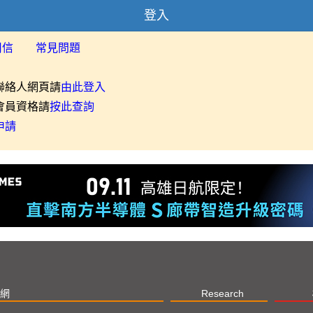
登入
用信
常見問題
聯絡人網頁請
由此登入
會員資格請
按此查詢
申請
網
Research