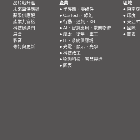
晶片戰升溫
產業
區域
未來車供應鏈
●
半導體．零組件
●
東南亞
蘋果供應鏈
●
CarTech．綠能
●
印度
產業九宮格
●
行動．通訊．XR
●
東亞/
科技椽送門
●
AI．智慧應用．電商物流
●
國際
展會
●
航太．衛星．軍工
●
圖表
影音
●
IT．系統供應鏈
修訂與更新
●
光電．顯示．光學
●
科技政策
●
物聯科技．智慧製造
●
圖表