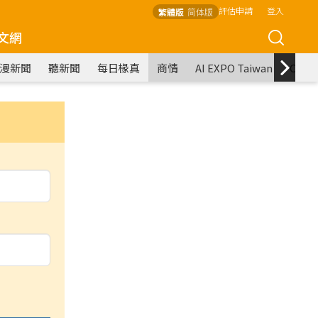
評估申請
登入
繁體版
简体版
文網
漫新聞
聽新聞
每日椽真
商情
AI EXPO Taiwan
COM