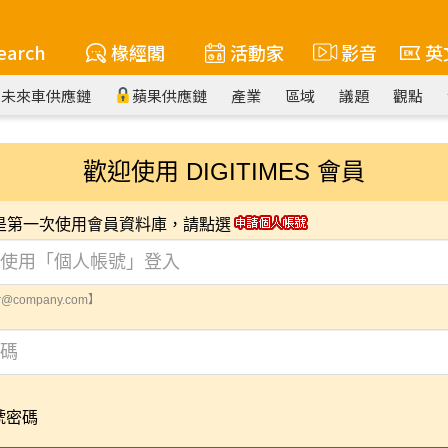
earch
椽經閣
活動家
影音
英
未來車供應鏈
蘋果供應鏈
產業
區域
議題
觀點
歡迎使用 DIGITIMES 會員
您是第一次使用會員資料庫，請點選
@company.com】
號密碼