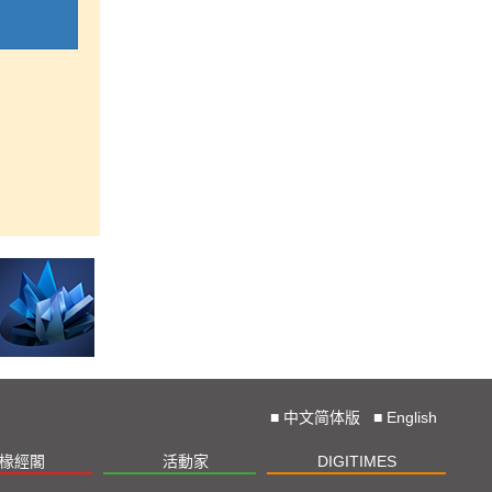
■
中文简体版
■
English
椽經閣
活動家
DIGITIMES