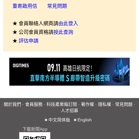
重寄啟用信
常見問題
★ 會員聯絡人網頁請
由此登入
★ 公司會員資格請
按此查詢
★
評估申請
關於我們
·
會員服務
·
科技產業報訂閱
·
著作權
·
隱私權
·
常見問題
·
人才招募
■
中文简体版
■
English
下載新聞App