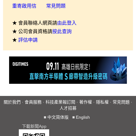
重寄啟用信
常見問題
★ 會員聯絡人網頁請
由此登入
★ 公司會員資格請
按此查詢
★
評估申請
關於我們
·
會員服務
·
科技產業報訂閱
·
著作權
·
隱私權
·
常見問題
·
人才招募
■
中文简体版
■
English
下載新聞App