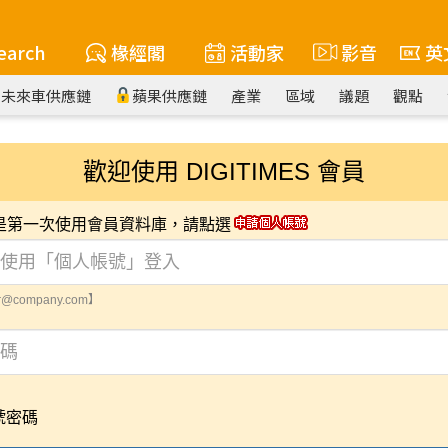
earch
椽經閣
活動家
影音
英
未來車供應鏈
蘋果供應鏈
產業
區域
議題
觀點
歡迎使用 DIGITIMES 會員
您是第一次使用會員資料庫，請點選
@company.com】
號密碼