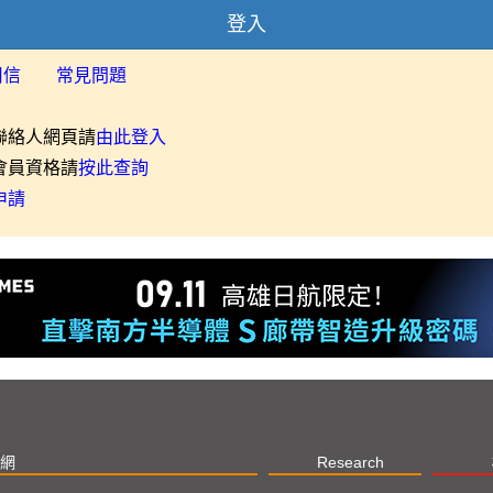
登入
用信
常見問題
聯絡人網頁請
由此登入
會員資格請
按此查詢
申請
網
Research