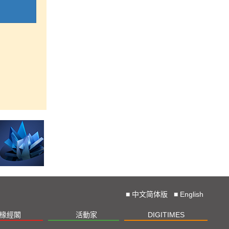
■
中文简体版
■
English
椽經閣
活動家
DIGITIMES