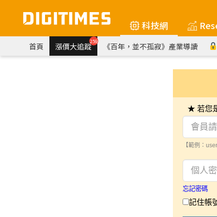
科技網
Res
259
首頁
漲價大追蹤
《百年，並不孤寂》產業導讀
★ 若
【範例：user
忘記密碼
記住帳