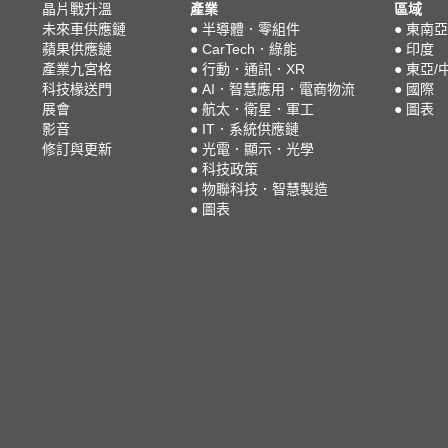
晶片戰升溫
產業
區域
未來車供應鏈
●
半導體．零組件
●
東南亞
蘋果供應鏈
●
CarTech．綠能
●
印度
產業九宮格
●
行動．通訊．XR
●
東亞/
科技椽送門
●
AI．智慧應用．電商物流
●
國際
展會
●
航太．衛星．軍工
●
圖表
影音
●
IT．系統供應鏈
修訂與更新
●
光電．顯示．光學
●
科技政策
●
物聯科技．智慧製造
●
圖表