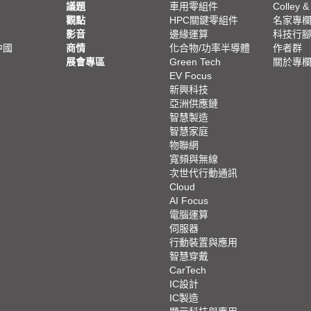
議題
車用零組件
Colley &
觀點
HPC關鍵零組件
名家專
影音
邊緣運算
科技行
中國
商情
化合物/功率半導體
作者群
展會專區
Green Tech
關於專
EV Focus
新興科技
亞洲供應鏈
智慧製造
智慧家庭
物聯網
寬頻與無線
次世代行動通訊
Cloud
AI Focus
電腦運算
伺服器
行動裝置與應用
智慧穿戴
CarTech
IC設計
IC製造