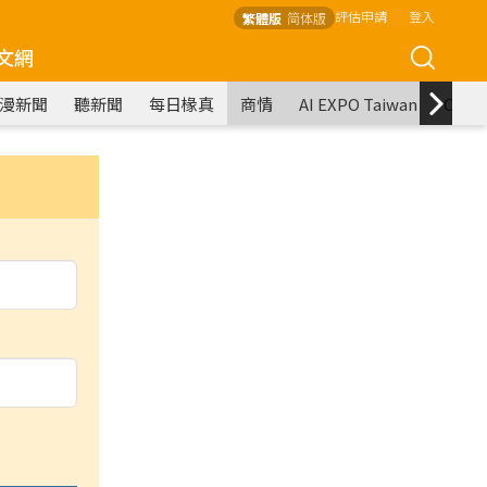
評估申請
登入
繁體版
简体版
文網
漫新聞
聽新聞
每日椽真
商情
AI EXPO Taiwan
COM