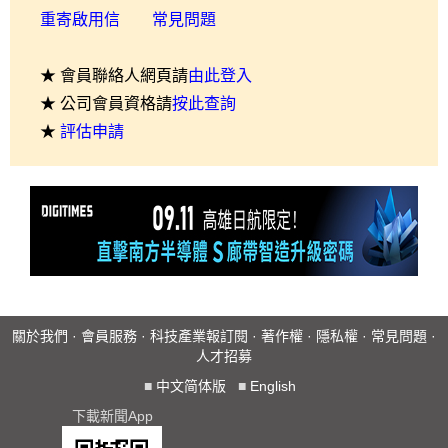
重寄啟用信
常見問題
★ 會員聯絡人網頁請
由此登入
★ 公司會員資格請
按此查詢
★
評估申請
關於我們
·
會員服務
·
科技產業報訂閱
·
著作權
·
隱私權
·
常見問題
·
人才招募
■
中文简体版
■
English
下載新聞App