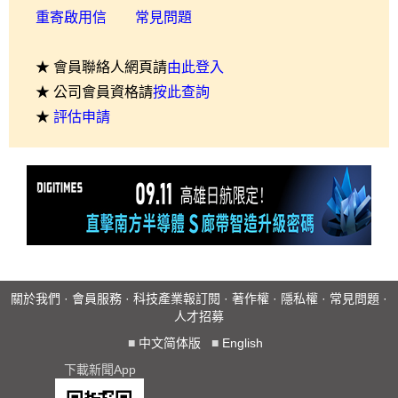
重寄啟用信
常見問題
★ 會員聯絡人網頁請
由此登入
★ 公司會員資格請
按此查詢
★
評估申請
關於我們
·
會員服務
·
科技產業報訂閱
·
著作權
·
隱私權
·
常見問題
·
人才招募
■
中文简体版
■
English
下載新聞App