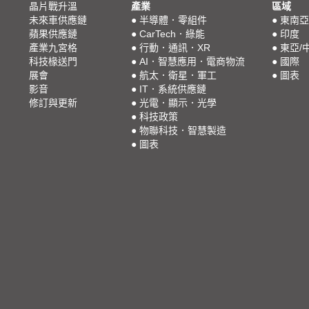
晶片戰升溫
產業
區域
未來車供應鏈
●
半導體．零組件
●
東南亞
蘋果供應鏈
●
CarTech．綠能
●
印度
產業九宮格
●
行動．通訊．XR
●
東亞/
科技椽送門
●
AI．智慧應用．電商物流
●
國際
展會
●
航太．衛星．軍工
●
圖表
影音
●
IT．系統供應鏈
修訂與更新
●
光電．顯示．光學
●
科技政策
●
物聯科技．智慧製造
●
圖表