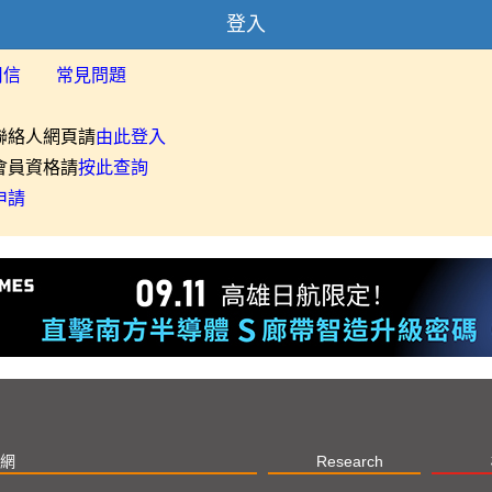
登入
用信
常見問題
聯絡人網頁請
由此登入
會員資格請
按此查詢
申請
網
Research