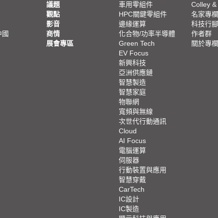
議題
車用零組件
Colley &
觀點
HPC關鍵零組件
名家專
影音
邊緣運算
科技行
中國
商情
化合物/功率半導體
作者群
展會專區
Green Tech
關於專
EV Focus
新興科技
亞洲供應鏈
智慧製造
智慧家庭
物聯網
寬頻與無線
次世代行動通訊
Cloud
AI Focus
電腦運算
伺服器
行動裝置與應用
智慧穿戴
CarTech
IC設計
IC製造