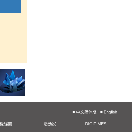
■
中文简体版
■
English
椽經閣
活動家
DIGITIMES