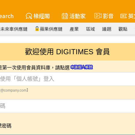
earch
椽經閣
活動家
影音
英
未來車供應鏈
蘋果供應鏈
產業
區域
議題
觀點
歡迎使用 DIGITIMES 會員
您是第一次使用會員資料庫，請點選
@company.com】
號密碼