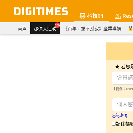
科技網
Res
259
首頁
漲價大追蹤
《百年，並不孤寂》產業導讀
★ 若
【範例：user
忘記密碼
記住帳