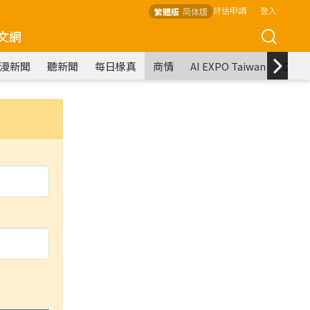
評估申請
登入
繁體版
简体版
文網
漫新聞
聽新聞
每日椽真
商情
AI EXPO Taiwan
COM