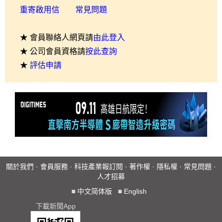
重寄啟用信
常見問題
★ 會員聯絡人網頁請
由此登入
★ 公司會員資格請
按此查詢
★
評估申請
關於我們
·
會員服務
·
科技產業報訂閱
·
著作權
·
隱私權
·
常見問題
·
人才招募
■
中文简体版
■
English
下載新聞App