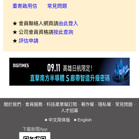
重寄啟用信
常見問題
★ 會員聯絡人網頁請
由此登入
★ 公司會員資格請
按此查詢
★
評估申請
關於我們
·
會員服務
·
科技產業報訂閱
·
著作權
·
隱私權
·
常見問題
·
人才招募
■
中文简体版
■
English
下載新聞App