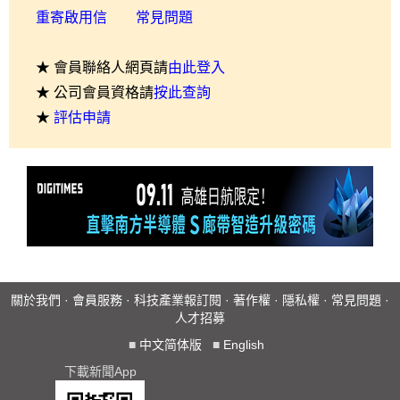
重寄啟用信
常見問題
★ 會員聯絡人網頁請
由此登入
★ 公司會員資格請
按此查詢
★
評估申請
關於我們
·
會員服務
·
科技產業報訂閱
·
著作權
·
隱私權
·
常見問題
·
人才招募
■
中文简体版
■
English
下載新聞App