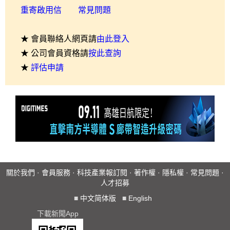
重寄啟用信
常見問題
★ 會員聯絡人網頁請
由此登入
★ 公司會員資格請
按此查詢
★
評估申請
關於我們
·
會員服務
·
科技產業報訂閱
·
著作權
·
隱私權
·
常見問題
·
人才招募
■
中文简体版
■
English
下載新聞App