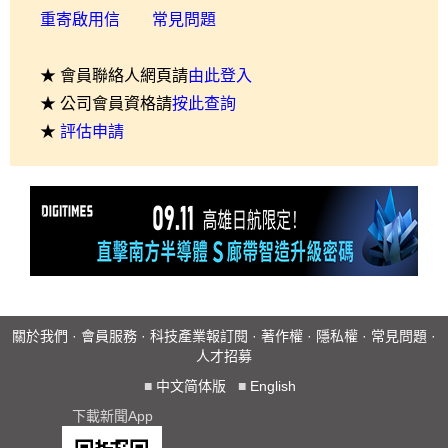
重寄啟用信
常見問題
★ 會員聯絡人網頁請
由此登入
★ 公司會員資格請
按此查詢
★
評估申請
關於我們
·
會員服務
·
科技產業報訂閱
·
著作權
·
隱私權
·
常見問題
·
人才招募
■
中文简体版
■
English
下載新聞App