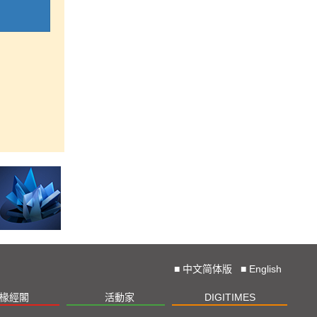
■
中文简体版
■
English
椽經閣
活動家
DIGITIMES