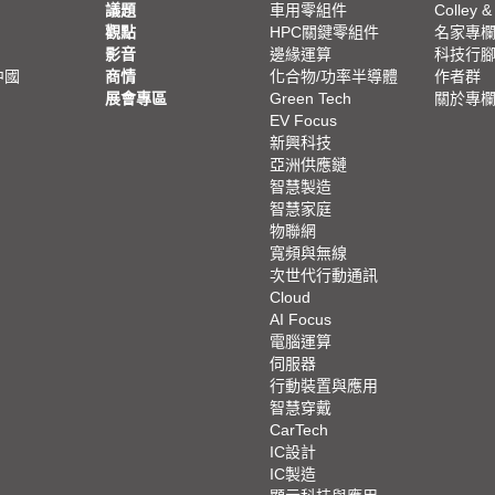
議題
車用零組件
Colley &
觀點
HPC關鍵零組件
名家專
影音
邊緣運算
科技行
中國
商情
化合物/功率半導體
作者群
展會專區
Green Tech
關於專
EV Focus
新興科技
亞洲供應鏈
智慧製造
智慧家庭
物聯網
寬頻與無線
次世代行動通訊
Cloud
AI Focus
電腦運算
伺服器
行動裝置與應用
智慧穿戴
CarTech
IC設計
IC製造