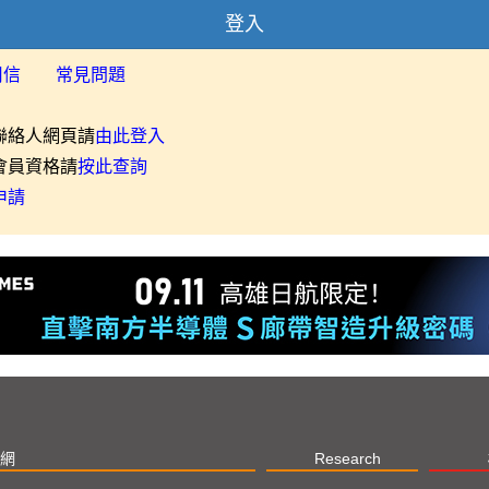
登入
用信
常見問題
聯絡人網頁請
由此登入
會員資格請
按此查詢
申請
網
Research