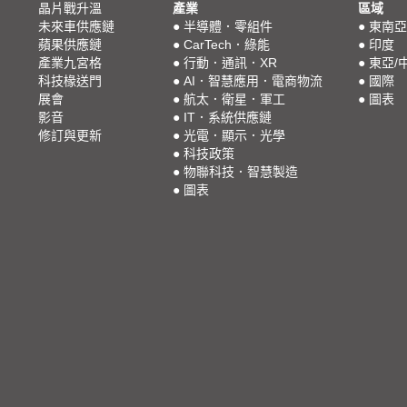
晶片戰升溫
產業
區域
未來車供應鏈
●
半導體．零組件
●
東南亞
蘋果供應鏈
●
CarTech．綠能
●
印度
產業九宮格
●
行動．通訊．XR
●
東亞/
科技椽送門
●
AI．智慧應用．電商物流
●
國際
展會
●
航太．衛星．軍工
●
圖表
影音
●
IT．系統供應鏈
修訂與更新
●
光電．顯示．光學
●
科技政策
●
物聯科技．智慧製造
●
圖表