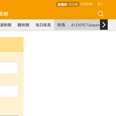
評估申請
登入
繁體版
简体版
文網
漫新聞
聽新聞
每日椽真
商情
AI EXPO Taiwan
COM