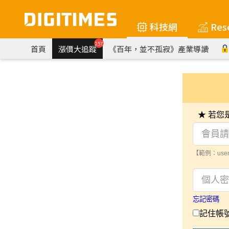
科技網
Res
257
首頁
漲價大追蹤
《百年，並不孤寂》產業導讀
★ 若
【範例：user
忘記密碼
記住帳