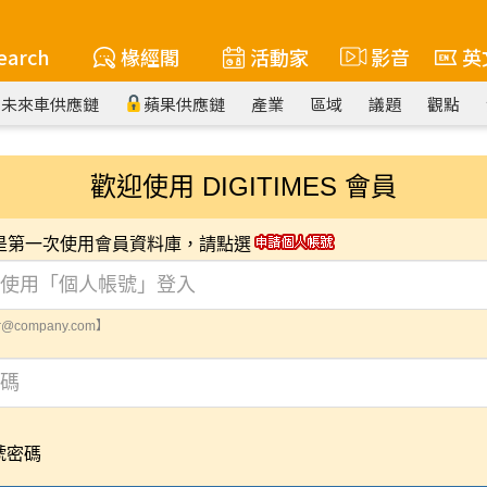
earch
椽經閣
活動家
影音
英
未來車供應鏈
蘋果供應鏈
產業
區域
議題
觀點
歡迎使用 DIGITIMES 會員
您是第一次使用會員資料庫，請點選
@company.com】
號密碼