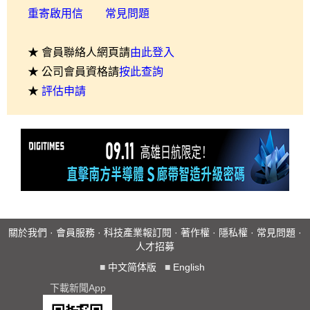
重寄啟用信
常見問題
★ 會員聯絡人網頁請
由此登入
★ 公司會員資格請
按此查詢
★
評估申請
關於我們
·
會員服務
·
科技產業報訂閱
·
著作權
·
隱私權
·
常見問題
·
人才招募
■
中文简体版
■
English
下載新聞App