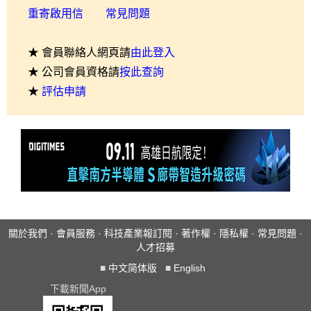
重寄啟用信
常見問題
★ 會員聯絡人網頁請
由此登入
★ 公司會員資格請
按此查詢
★
評估申請
關於我們
·
會員服務
·
科技產業報訂閱
·
著作權
·
隱私權
·
常見問題
·
人才招募
■
中文简体版
■
English
下載新聞App