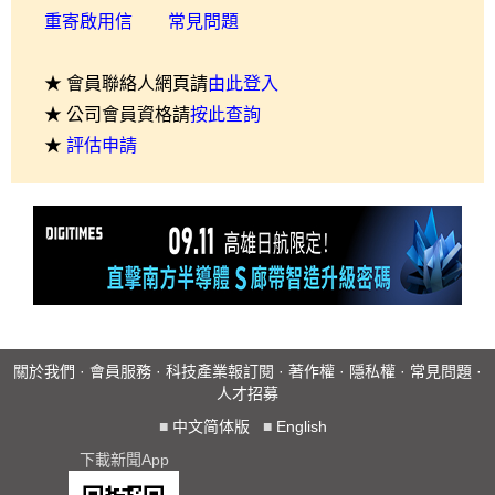
重寄啟用信
常見問題
★ 會員聯絡人網頁請
由此登入
★ 公司會員資格請
按此查詢
★
評估申請
關於我們
·
會員服務
·
科技產業報訂閱
·
著作權
·
隱私權
·
常見問題
·
人才招募
■
中文简体版
■
English
下載新聞App