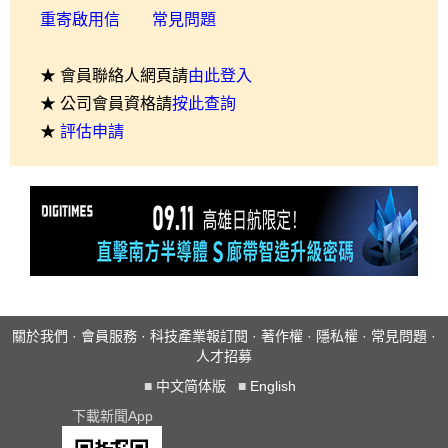
重寄啟用信
常見問題
★ 會員聯絡人網頁請
由此登入
★ 公司會員資格請
按此查詢
★
評估申請
關於我們
·
會員服務
·
科技產業報訂閱
·
著作權
·
隱私權
·
常見問題
·
人才招募
■
中文简体版
■
English
下載新聞App