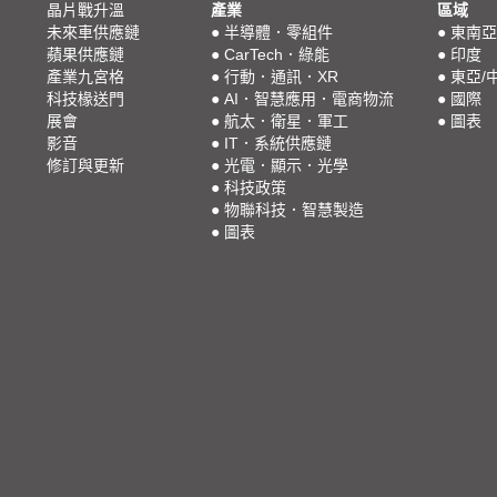
晶片戰升溫
產業
區域
未來車供應鏈
●
半導體．零組件
●
東南亞
蘋果供應鏈
●
CarTech．綠能
●
印度
產業九宮格
●
行動．通訊．XR
●
東亞/
科技椽送門
●
AI．智慧應用．電商物流
●
國際
展會
●
航太．衛星．軍工
●
圖表
影音
●
IT．系統供應鏈
修訂與更新
●
光電．顯示．光學
●
科技政策
●
物聯科技．智慧製造
●
圖表