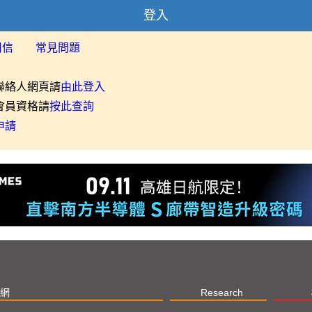
登入
用信
常見問題
聯絡人網頁請
由此登入
會員資格請
按此查詢
申請
網
Research