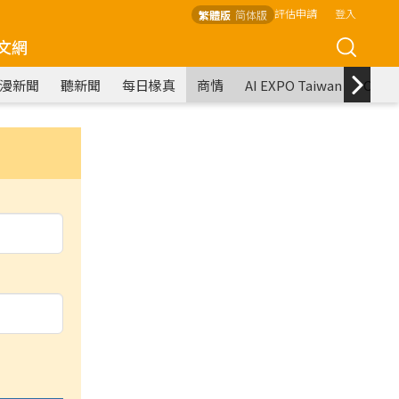
評估申請
登入
繁體版
简体版
文網
漫新聞
聽新聞
每日椽真
商情
AI EXPO Taiwan
COM