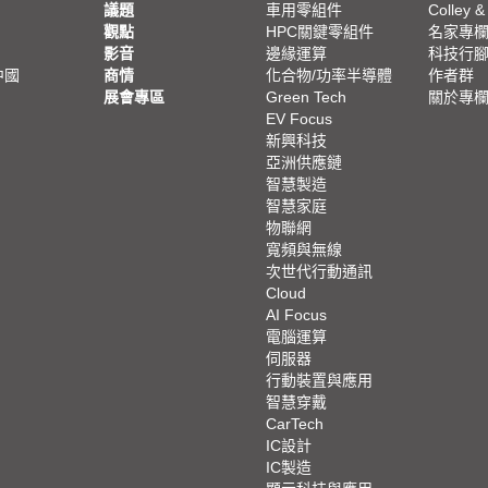
議題
車用零組件
Colley &
觀點
HPC關鍵零組件
名家專
影音
邊緣運算
科技行
中國
商情
化合物/功率半導體
作者群
展會專區
Green Tech
關於專
EV Focus
新興科技
亞洲供應鏈
智慧製造
智慧家庭
物聯網
寬頻與無線
次世代行動通訊
Cloud
AI Focus
電腦運算
伺服器
行動裝置與應用
智慧穿戴
CarTech
IC設計
IC製造