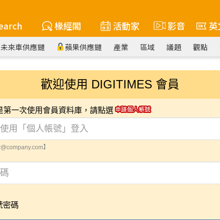
earch
椽經閣
活動家
影音
英
未來車供應鏈
蘋果供應鏈
產業
區域
議題
觀點
歡迎使用 DIGITIMES 會員
您是第一次使用會員資料庫，請點選
@company.com】
號密碼