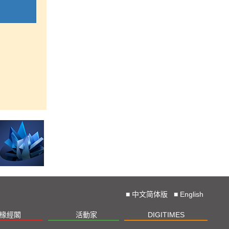
■
中文简体版
■
English
椽經閣
活動家
DIGITIMES