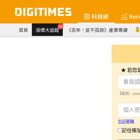
科技網
Res
259
首頁
漲價大追蹤
《百年，並不孤寂》產業導讀
★ 若
【範例：user
忘記密碼
記住帳