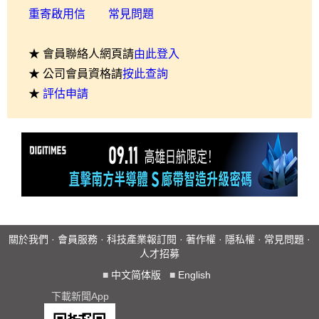
重寄啟用信
常見問題
★ 會員聯絡人網頁請
由此登入
★ 公司會員資格請
按此查詢
★
評估申請
關於我們
·
會員服務
·
科技產業報訂閱
·
著作權
·
隱私權
·
常見問題
·
人才招募
■
中文简体版
■
English
下載新聞App